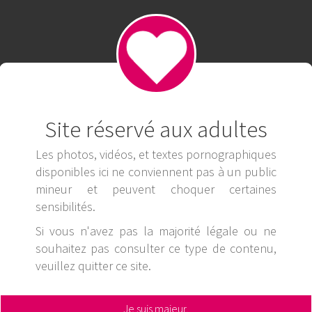
 Đổi
Site réservé aux adultes
Les photos, vidéos, et textes pornographiques
disponibles ici ne conviennent pas à un public
mineur et peuvent choquer certaines
sensibilités.
- Cổng Game Giải Trí Đổi Thưởng Đỉ
Si vous n'avez pas la majorité légale ou ne
souhaitez pas consulter ce type de contenu,
 hàng đầu 2024, nơi hội tụ các trò chơi bài đổi thưởng
veuillez
quitter ce site
.
ngay để nhận khuyến mãi khủng và trải nghiệm đỉnh cao
Je suis majeur,