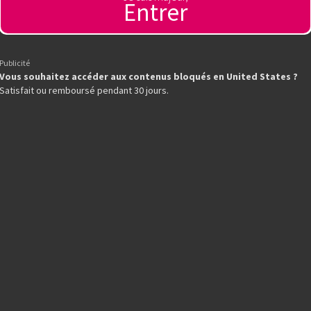
Thông tin chi tiết:
Entrer
a chỉ: Ng. 1 Trần Kim Xuyến, Yên Hoà, Cầu Giấy, Hà Nội
Zipcode: 100000
Publicité
Vous souhaitez accéder aux contenus bloqués en United States ?
Satisfait ou remboursé pendant 30 jours.
Website:
https://abc8vn2.com/
Phone: 0337648544
Email: ABCVN2@GMAIL.COM
Hashtag: #ABC8 #TRANGCHUABC8 #NHACAIABC8 #L
https://x.com/abc8vn2
https://www.facebook.com/abc8vn2/
https://www.youtube.com/@abc8vn2