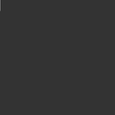
, Việt Nam
INKABC8